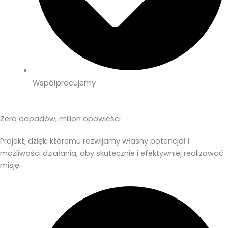
Współpracujemy
Zero odpadów, milion opowieści
Projekt, dzięki któremu rozwijamy własny potencjał i
możliwości działania, aby skutecznie i efektywniej realizować
misję.