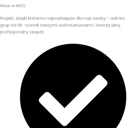
Wow w NGO
Projekt, dzięki któremu najważniejsze dla nas osoby - admini
grup na FB -zostali naszymi wolontariuszami i tworzą silny,
profesjonalny zespół.