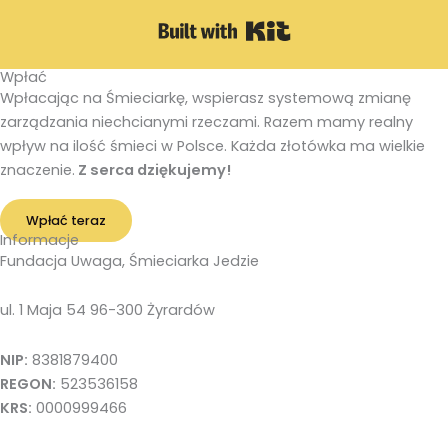
Built with Kit
Wpłać
Wpłacając na Śmieciarkę, wspierasz systemową zmianę
zarządzania niechcianymi rzeczami. Razem mamy realny
wpływ na ilość śmieci w Polsce. Każda złotówka ma wielkie
znaczenie.
Z serca dziękujemy!
Wpłać teraz
Informacje
Fundacja Uwaga, Śmieciarka Jedzie
ul. 1 Maja 54 96-300 Żyrardów
NIP:
8381879400
REGON:
523536158
KRS:
0000999466