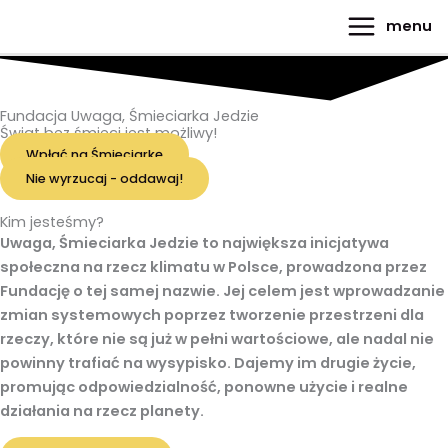
do
Przejdź
Main
treści
menu
do
Menu
treści
Fundacja Uwaga, Śmieciarka Jedzie
Świat bez śmieci jest możliwy!
Wpłać na Śmieciarkę
Nie wyrzucaj - oddawaj!
Kim jesteśmy?
Uwaga, Śmieciarka Jedzie
to największa inicjatywa
społeczna na rzecz klimatu w Polsce, prowadzona przez
Fundację o tej samej nazwie. Jej celem jest wprowadzanie
zmian systemowych poprzez tworzenie przestrzeni dla
rzeczy, które nie są już w pełni wartościowe, ale nadal nie
powinny trafiać na wysypisko. Dajemy im drugie życie,
promując odpowiedzialność, ponowne użycie i realne
działania na rzecz planety.