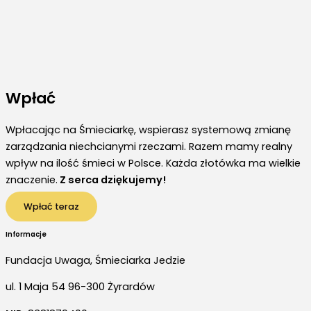
Aktualności
Strona główna
Wesołych Świąt!
24 grudnia, 2023
/
1 minute of reading
Wpłać
Wpłacając na Śmieciarkę, wspierasz systemową zmianę
zarządzania niechcianymi rzeczami. Razem mamy realny
wpływ na ilość śmieci w Polsce. Każda złotówka ma wielkie
znaczenie.
Z serca dziękujemy!
Wpłać teraz
Informacje
Fundacja Uwaga, Śmieciarka Jedzie
ul. 1 Maja 54 96-300 Żyrardów