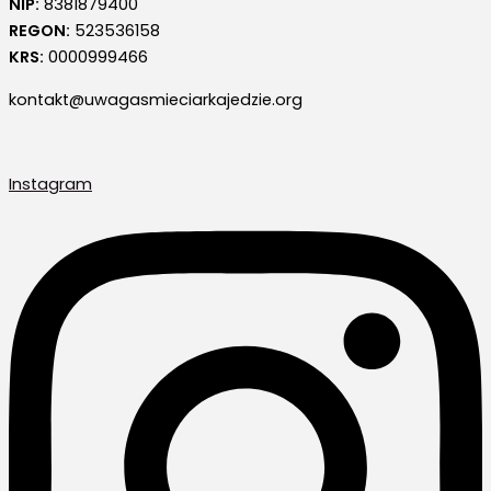
NIP:
8381879400
REGON:
523536158
KRS:
0000999466
kontakt@uwagasmieciarkajedzie.org
Instagram