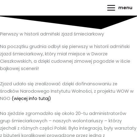
do
Przejdź
Main
treści
menu
do
Menu
treści
Pierwszy w historii admiński zjazd śmieciarkowy
Na początku grudnia odbył się pierwszy w historii admiński
zjazd śmieciarkowy, który miał miejsce w Dworze
Cieszkowskich, a dzięki cudownej zimowej pogodzie w iście
bajkowej scenerii!
Zjazd udało się zrealizować dzięki dofinansowaniu ze
środków Narodowego Instytutu Wolności, z projektu WOW w
NGO
(więcej info tutaj)
Na zjeździe zgromadziło się około 20-tu administratorów
grup śmieciarkowych – naszych wolontariuszy – którzy
zjechali z różnych części Polski. Była integracja, były warsztaty
z biżuterii koralikowej prowadzone przez jedną z