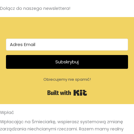
Dołącz do naszego newslettera!
Subskrybuj
Obiecujemy nie spamić!
Built with Kit
Wpłać
Wpłacając na Śmieciarkę, wspierasz systemową zmianę
zarządzania niechcianymi rzeczami. Razem mamy realny