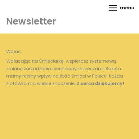
do
Przejdź
Main
treści
menu
do
Menu
Newsletter
treści
Wpłać
Wpłacając na Śmieciarkę, wspierasz systemową
zmianę zarządzania niechcianymi rzeczami. Razem
mamy realny wpływ na ilość śmieci w Polsce. Każda
złotówka ma wielkie znaczenie.
Z serca dziękujemy!