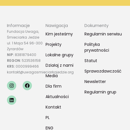
Informacje
Nawigacja
Dokumenty
Fundacja Uwaga,
Kim jesteśmy
Regulamin serwisu
Śmieciarka Jedzie
ul. 1 Maja 54 96-300
Projekty
Polityka
Żyrardów
prywatności
Lokalne grupy
NIP:
8381879400
Statut
REGON:
523536158
Działaj z nami
KRS:
0000999466
Sprawozdawczość
kontakt@uwagasmieciarkajedzie.org
Media
Newsletter
I
L
F
Dla firm
n
i
a
s
n
c
Regulamin grup
t
k
e
Aktualności
a
e
b
g
d
o
Kontakt
r
i
o
a
n
k
PL
m
ENG